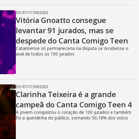
DO R7
/
17/09/2023
Vitória Gnoatto consegue
levantar 91 jurados, mas se
despede do Canta Comigo Teen
Catarinense só permaneceria na disputa se recebesse o
aval de todos os 100 jurados
DO R7
/
17/09/2023
Clarinha Teixeira é a grande
campeã do Canta Comigo Teen 4
A jovem conquistou o coração de 100 jurados e também
foi a queridinha do público, somando 50,18% dos votos