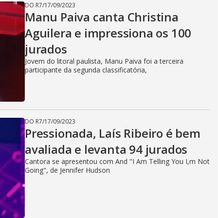
DO R7
/
17/09/2023
Manu Paiva canta Christina
Aguilera e impressiona os 100
jurados
Jovem do litoral paulista, Manu Paiva foi a terceira
participante da segunda classificatória,
DO R7
/
17/09/2023
Pressionada, Laís Ribeiro é bem
avaliada e levanta 94 jurados
Cantora se apresentou com And "I Am Telling You I,m Not
Going", de Jennifer Hudson