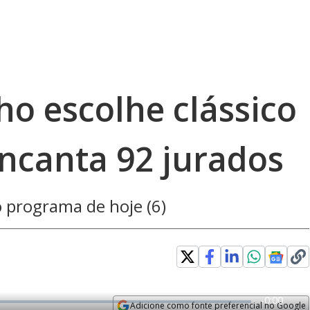
o escolhe clássico
encanta 92 jurados
o programa de hoje (6)
error_outline
R
-
0:00
Adicione como fonte preferencial no Google