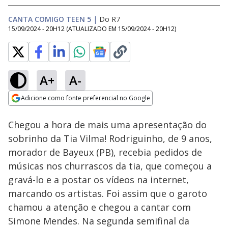
CANTA COMIGO TEEN 5
|
Do R7
15/09/2024 - 20H12
(ATUALIZADO EM
15/09/2024 - 20H12
)
A+
A-
Loaded
:
9.96%
Adicione como fonte preferencial no Google
Subtitles
Ativar
Som
Opens in new window
Chegou a hora de mais uma apresentação do
sobrinho da Tia Vilma! Rodriguinho, de 9 anos,
morador de Bayeux (PB), recebia pedidos de
músicas nos churrascos da tia, que começou a
gravá-lo e a postar os vídeos na internet,
marcando os artistas. Foi assim que o garoto
chamou a atenção e chegou a cantar com
Simone Mendes. Na segunda semifinal da