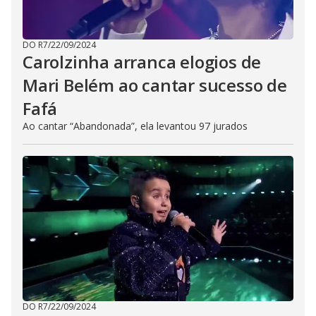
DO R7
/
22/09/2024
Carolzinha arranca elogios de
Mari Belém ao cantar sucesso de
Fafá
Ao cantar “Abandonada”, ela levantou 97 jurados
DO R7
/
22/09/2024