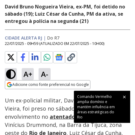
David Bruno Nogueira Vieira, ex-PM, foi detido no
sábado (19); Luiz César da Cunha, PM da ativa, se
entregou à polícia na segunda (21)
CIDADE ALERTA RJ
|
Do R7
22/07/2025 - 09H59
(ATUALIZADO EM
22/07/2025 - 10H00
)
A+
A-
Loaded
:
29.88%
Adicione como fonte preferencial no Google
Subtitles
Ativar
Som
Opens in new window
Comando Vermelho
Um ex-policial militar, David Bruno Nogueira
amplia domínio e
mantém influência em
Vieira, foi preso no sábado (19) pelo
áreas estratégicas do
envolvimento no
atentado
contra o
bicheiro
Rio
Vinícius Drummond, na Barra da Tijuca, zona
oeste do
Rio de Janeiro
. Luiz César da Cunha,