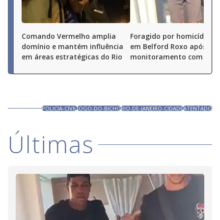
Comando Vermelho amplia
Foragido por homicídio é 
domínio e mantém influência
em Belford Roxo após
em áreas estratégicas do Rio
monitoramento com dro
POLICIA-CIVIL
JOGO-DO-BICHO
RIO-DE-JANEIRO-CIDADE
ATENTADO
Últimas