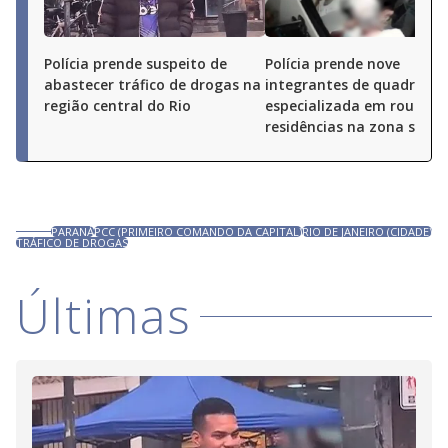
Polícia prende suspeito de
Polícia prende nove
abastecer tráfico de drogas na
integrantes de quadrilha
região central do Rio
especializada em roubos 
residências na zona sul do
PARANÁ
PCC (PRIMEIRO COMANDO DA CAPITAL)
RIO DE JANEIRO (CIDADE)
TRÁFICO DE DROGAS
Últimas