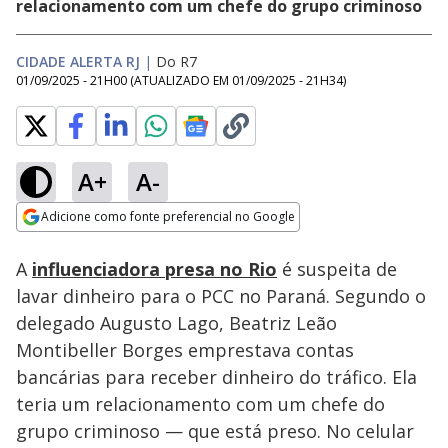
relacionamento com um chefe do grupo criminoso
CIDADE ALERTA RJ
|
Do R7
01/09/2025 - 21H00
(ATUALIZADO EM
01/09/2025 - 21H34
)
A+
A-
Loaded
:
13.21%
Adicione como fonte preferencial no Google
Subtitles
Ativar
Som
Opens in new window
A
influenciadora presa no Rio
é suspeita de
lavar dinheiro para o PCC no Paraná. Segundo o
delegado Augusto Lago, Beatriz Leão
Montibeller Borges emprestava contas
bancárias para receber dinheiro do tráfico. Ela
teria um relacionamento com um chefe do
grupo criminoso — que está preso. No celular