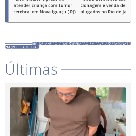
atender criança com tumor
clonagem e venda de carr
cerebral em Nova Iguaçu ( RJ)
alugados no Rio de Janeir
RIO-DE-JANEIRO-CIDADE
OPERACAO-EM-FAVELAS
ASSASSINATO
PM (POLÍCIA MILITAR)
Últimas