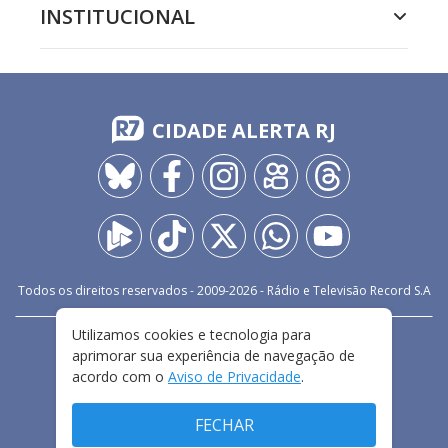
INSTITUCIONAL
CIDADE ALERTA RJ
Todos os direitos reservados - 2009-
2026
- Rádio e Televisão Record S.A
Utilizamos cookies e tecnologia para
CARREIRA
FALE CONOSCO
PRIVACIDADE
aprimorar sua experiência de navegação de
TERMOS E CONDIÇÕES DE USO
acordo com o
Aviso de Privacidade
.
FECHAR