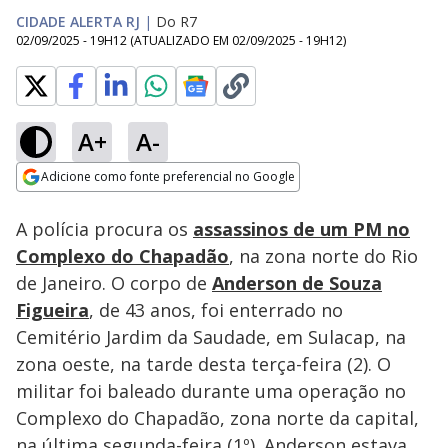
CIDADE ALERTA RJ
|
Do R7
02/09/2025 - 19H12
(ATUALIZADO EM
02/09/2025 - 19H12
)
A+
A-
Loaded
:
96.53%
Adicione como fonte preferencial no Google
Subtitles
Ativar
Som
Opens in new window
A polícia procura os
assassinos de um PM no
Complexo do Chapadão
, na zona norte do Rio
de Janeiro. O corpo de
Anderson de Souza
Figueira
, de 43 anos, foi enterrado no
Cemitério Jardim da Saudade, em Sulacap, na
zona oeste, na tarde desta terça-feira (2). O
militar foi baleado durante uma operação no
Complexo do Chapadão, zona norte da capital,
na última segunda-feira (1º). Anderson estava