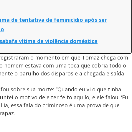
tima de tentativa de feminicídio após ser
to
esabafa vítima de violência doméstica
é registraram o momento em que Tomaz chega com
s o homem estava com uma toca que cobria todo o
ente o barulho dos disparos e a chegada e saída
afou sobre sua morte: “Quando eu vi o que tinha
ntei o motivo dele ter feito aquilo, e ele falou: ‘Eu
amília, essa fala do criminoso é uma prova de que
rapaz.