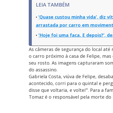
LEIA TAMBÉM
‘Quase custou minha vida’, diz ví
arrastada por carro em movimen
‘Hoje foi uma faca. E depois?’, d
As câmeras de segurança do local at
o carro próximo à casa de Felipe, ma
seu rosto. As imagens capturaram som
do assassino.
Gabriela Costa, viúva de Felipe, desab
acontecido, corri para o quintal e pergu
disse que voltaria, e voltei’”. Para a f
Tomaz é o responsável pela morte do 