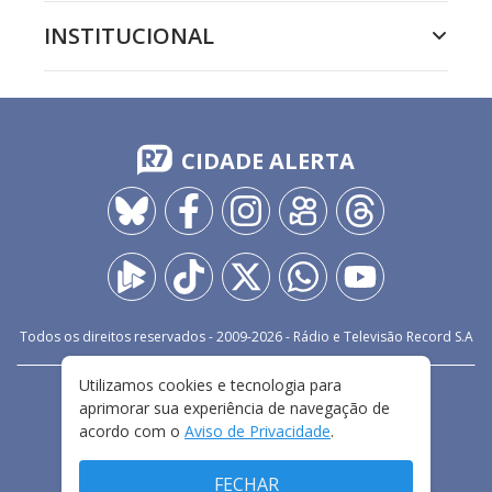
INSTITUCIONAL
CIDADE ALERTA
Todos os direitos reservados - 2009-
2026
- Rádio e Televisão Record S.A
Utilizamos cookies e tecnologia para
CARREIRA
FALE CONOSCO
PRIVACIDADE
aprimorar sua experiência de navegação de
TERMOS E CONDIÇÕES DE USO
acordo com o
Aviso de Privacidade
.
FECHAR