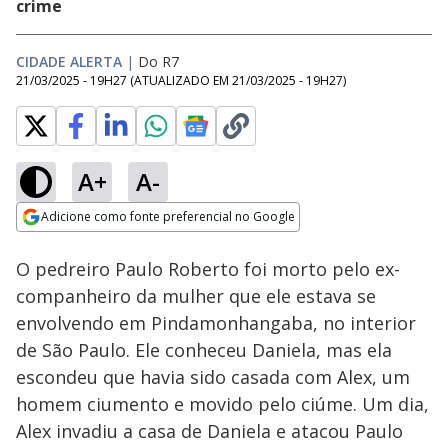
crime
CIDADE ALERTA
|
Do R7
21/03/2025 - 19H27
(ATUALIZADO EM
21/03/2025 - 19H27
)
A+
A-
Loaded
:
14.85%
Adicione como fonte preferencial no Google
Subtitles
Ativar
Som
Opens in new window
O pedreiro Paulo Roberto foi morto pelo ex-
companheiro da mulher que ele estava se
envolvendo em Pindamonhangaba, no interior
de São Paulo. Ele conheceu Daniela, mas ela
escondeu que havia sido casada com Alex, um
homem ciumento e movido pelo ciúme. Um dia,
Alex invadiu a casa de Daniela e atacou Paulo