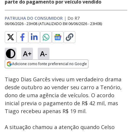
parte do pagamento por veículo vendido
PATRULHA DO CONSUMIDOR
|
Do R7
06/06/2026 - 23H08
(ATUALIZADO EM
06/06/2026 - 23H08
)
A+
A-
Loaded
:
12.89%
Adicione como fonte preferencial no Google
Subtitles
Ativar
Som
Opens in new window
Tiago Dias Garcês viveu um verdadeiro drama
desde outubro ao vender seu carro a Tenório,
dono de uma agência de veículos. O acordo
inicial previa o pagamento de R$ 42 mil, mas
Tiago recebeu apenas R$ 19 mil.
A situação chamou a atenção quando Celso