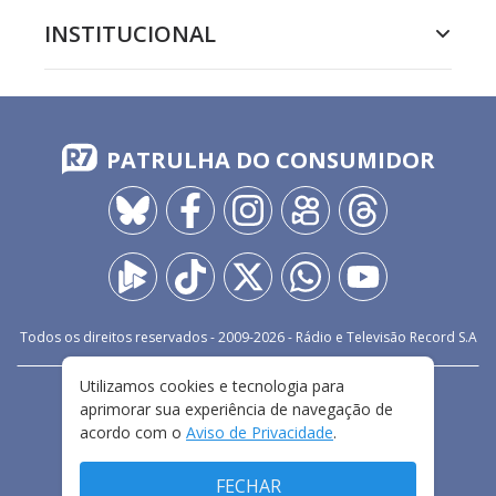
INSTITUCIONAL
PATRULHA DO CONSUMIDOR
Todos os direitos reservados - 2009-
2026
- Rádio e Televisão Record S.A
Utilizamos cookies e tecnologia para
CARREIRA
FALE CONOSCO
PRIVACIDADE
aprimorar sua experiência de navegação de
TERMOS E CONDIÇÕES DE USO
acordo com o
Aviso de Privacidade
.
FECHAR