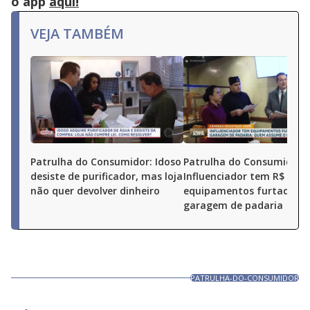
o app
aqui!
VEJA TAMBÉM
Patrulha do Consumidor: Idoso
Patrulha do Consumidor:
desiste de purificador, mas loja
Influenciador tem R$ 10 m
não quer devolver dinheiro
equipamentos furtados 
garagem de padaria
PATRULHA-DO-CONSUMIDOR