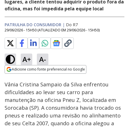
lugares, a cliente tentou adquirir o produto fora da
oficina, mas foi impedida pela equipe local
PATRULHA DO CONSUMIDOR
|
Do R7
29/06/2026 - 15H50
(ATUALIZADO EM
29/06/2026 - 15H50
)
A+
A-
Loaded
:
3.64%
Adicione como fonte preferencial no Google
Subtitles
Ativar
Som
Opens in new window
Vânia Cristina Sampaio da Silva enfrentou
dificuldades ao levar seu carro para
manutenção na oficina Pneu Z, localizada em
Sorocaba (SP). A consumidora havia trocado os
pneus e realizado uma revisão no alinhamento
de seu Celta 2007, quando a oficina alegou a