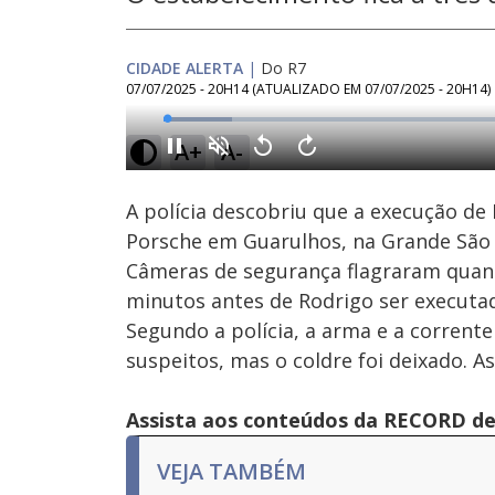
CIDADE ALERTA
|
Do R7
07/07/2025 - 20H14
(ATUALIZADO EM
07/07/2025 - 20H14
)
Loaded
:
9.38%
A+
A-
Ativar
Som
A polícia descobriu que a execução de
Porsche em Guarulhos, na Grande São P
Câmeras de segurança flagraram quand
minutos antes de Rodrigo ser executado
Segundo a polícia, a arma e a corrente
suspeitos, mas o coldre foi deixado. A
Assista aos conteúdos da RECORD de 
VEJA TAMBÉM