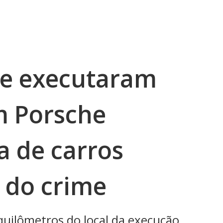
ue executaram
m Porsche
a de carros
 do crime
 quilômetros do local da execução