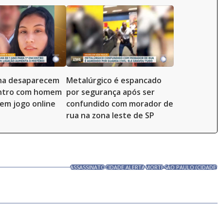
lha desaparecem
Metalúrgico é espancado
ntro com homem
por segurança após ser
em jogo online
confundido com morador de
rua na zona leste de SP
ASSASSINATO
CIDADE ALERTA
MORTE
SÃO PAULO (CIDADE)