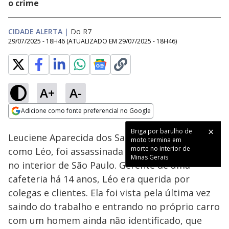
o crime
CIDADE ALERTA
|
Do R7
29/07/2025 - 18H46
(ATUALIZADO EM
29/07/2025 - 18H46
)
A+
A-
Loaded
:
19.19%
Adicione como fonte preferencial no Google
Subtitles
Ativar
Som
Opens in new window
Briga por barulho de
Leuciene Aparecida dos Santos, conhecida
moto termina em
morte no interior de
como Léo, foi assassinada a tiros em Boituva,
Minas Gerais
no interior de São Paulo. Gerente de uma
cafeteria há 14 anos, Léo era querida por
colegas e clientes. Ela foi vista pela última vez
saindo do trabalho e entrando no próprio carro
com um homem ainda não identificado, que