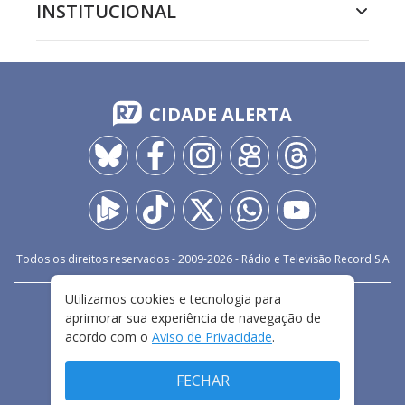
INSTITUCIONAL
CIDADE ALERTA
Todos os direitos reservados - 2009-
2026
- Rádio e Televisão Record S.A
Utilizamos cookies e tecnologia para
CARREIRA
FALE CONOSCO
PRIVACIDADE
aprimorar sua experiência de navegação de
TERMOS E CONDIÇÕES DE USO
acordo com o
Aviso de Privacidade
.
FECHAR