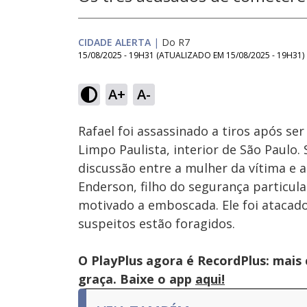
CIDADE ALERTA
|
Do R7
15/08/2025 - 19H31
(ATUALIZADO EM
15/08/2025 - 19H31
)
Loaded
:
13.10%
A+
A-
Ativar
Som
Rafael foi assassinado a tiros após ser
Limpo Paulista, interior de São Paulo
discussão entre a mulher da vítima e
Enderson, filho do segurança particula
motivado a emboscada. Ele foi atacado
suspeitos estão foragidos.
O PlayPlus agora é RecordPlus: mais
graça. Baixe o app
aqui!