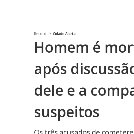
Record
Cidade Alerta
Homem é mort
após discussã
dele e a comp
suspeitos
Os três acusados de cometere