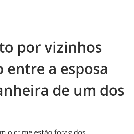
o por vizinhos
o entre a esposa
anheira de um dos
m o crime estão foragidos