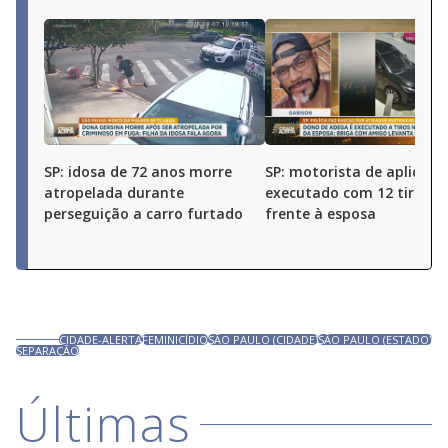
SP: idosa de 72 anos morre
SP: motorista de aplicativ
atropelada durante
executado com 12 tiros 
perseguição a carro furtado
frente à esposa
CIDADE-ALERTA
FEMINICÍDIO
SÃO PAULO (CIDADE)
SÃO PAULO (ESTADO)
SEPARAÇÃO
Últimas