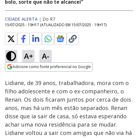
bolo, sorte que não te alcancei”
CIDADE ALERTA
|
Do R7
15/07/2025 - 19H17
(ATUALIZADO EM
15/07/2025 - 19H17
)
A+
A-
Loaded
:
22.46%
Adicione como fonte preferencial no Google
Subtitles
Ativar
Som
Opens in new window
Lidiane, de 39 anos, trabalhadora, mora com o
filho adolescente e com o ex-companheiro, o
Renan. Os dois ficaram juntos por cerca de dois
anos, mas há um mês estão separados. Renan
disse que ia sair de casa, só estava esperando
achar uma nova residência para se mudar.
Lidiane voltou a sair com amigas que não via há