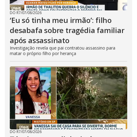
DO R7
/
07/08/2026
‘Eu só tinha meu irmão’: filho
desabafa sobre tragédia familiar
após assassinato
Investigação revela que pai contratou assassino para
matar o próprio filho por herança
DO R7
/
07/08/2026