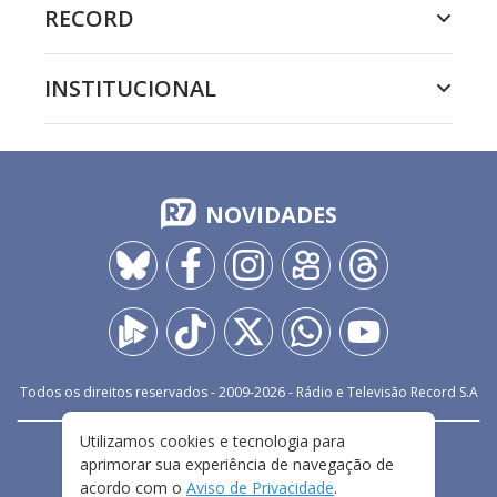
RECORD
INSTITUCIONAL
NOVIDADES
Todos os direitos reservados - 2009-
2026
- Rádio e Televisão Record S.A
Utilizamos cookies e tecnologia para
CARREIRA
FALE CONOSCO
PRIVACIDADE
aprimorar sua experiência de navegação de
TERMOS E CONDIÇÕES DE USO
acordo com o
Aviso de Privacidade
.