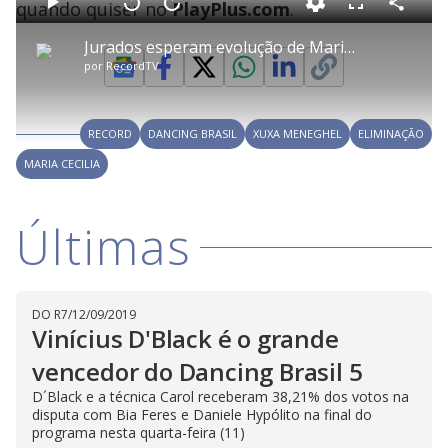
a
quando quiser no
PlayPlus.com
.
d
C
P
V
A
P
F
e
o
l
o
v
u
d
m
a
l
a
l
:
Jurados esperam evolução de Maria Cecília
p
y
t
n
l
3
a
a
ç
s
.
por
RecordTV
r
r
a
c
8
t
1
r
l
r
5
i
0
1
e
%
l
s
0
e
h
e
s
n
a
g
e
r
u
g
RECORD
DANCING BRASIL
XUXA MENEGHEL
ELIMINAÇÃO
n
u
a
d
n
o
d
MARIA CECILIA
s
o
s
y
Últimas
M
V
u
d
o
DO R7
/
12/09/2019
i
Vinícius D'Black é o grande
vencedor do Dancing Brasil 5
d
D´Black e a técnica Carol receberam 38,21% dos votos na
disputa com Bia Feres e Daniele Hypólito na final do
programa nesta quarta-feira (11)