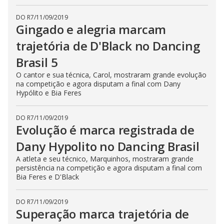
e
DO R7
/
11/09/2019
Gingado e alegria marcam
o
trajetória de D'Black no Dancing
Brasil 5
O cantor e sua técnica, Carol, mostraram grande evolução
na competição e agora disputam a final com Dany
Hypólito e Bia Feres
DO R7
/
11/09/2019
Evolução é marca registrada de
Dany Hypolito no Dancing Brasil
A atleta e seu técnico, Marquinhos, mostraram grande
persistência na competição e agora disputam a final com
Bia Feres e D'Black
DO R7
/
11/09/2019
Superação marca trajetória de