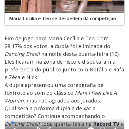
Maria Cecília e Teo se despedem da competição
Fim de jogo para Maria Cecília e Teo. Com
28,17% dos votos, a dupla foi eliminada do
Dancing Brasil
na noite desta quarta-feira (10).
Eles ficaram na zona de risco e disputaram a
preferência do público junto com Natália e Rafa
e Zéca e Nick.
A dupla apresentou uma coreografia de
foxtrote ao som do clássico
Man! I Feel Like A
Woman
, mas não agradou aos jurados.
Qual será a próxima dupla a deixar a
competição? Continue acompanhando o
Dancing Brasil
toda quarta-feira na
Record TV
e
L
o