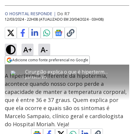
O HOSPITAL RESPONDE
|
Do R7
12/03/2024 - 22H08
(ATUALIZADO EM
20/04/2024 - 03H08
)
A+
A-
error_outline
Adicione como fonte preferencial no Google
OK
T
T
Opens in new window
Cirurgião explica o que é hipertermia | O Hospital Responde
h
O vídeo não está disponível ou não é
Oops! Algo deu errado
h
C
A hipertermia, diferente da hipotermia,
i
por
RecordTV
i
suportado pelo seu browser
s
l
Por favor, recarregue a página.
acontece quando nosso corpo perde a
i
s
Código do Erro:
MEDIA_ERR_SRC_NOT_SUPPORTED
o
s
i
capacidade de manter a temperatura corporal,
a
s
Recarregar
s
m
que é entre 36 e 37 graus. Quem explica por
e
o
a
d
M
m
que ela ocorre e quais são os sintomas é
a
o
o
l
Marcelo Sampaio, clínico geral e cardiologista
w
d
d
i
do Hospital Moriah. Veja!
a
a
n
l
d
l
o