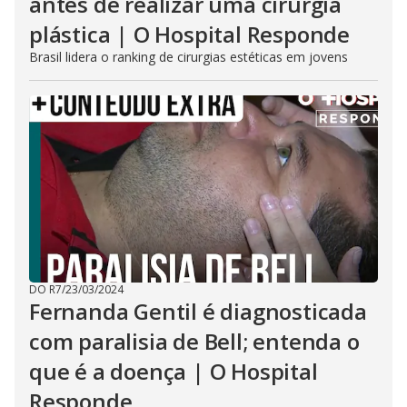
antes de realizar uma cirurgia
b
u
plástica | O Hospital Responde
t
t
Brasil lidera o ranking de cirurgias estéticas em jovens
o
n
.
DO R7
/
23/03/2024
Fernanda Gentil é diagnosticada
com paralisia de Bell; entenda o
que é a doença | O Hospital
Responde