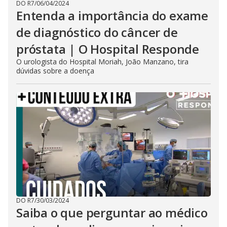
DO R7
/
06/04/2024
t
Entenda a importância do exame
h
e
de diagnóstico do câncer de
E
s
c
próstata | O Hospital Responde
a
p
O urologista do Hospital Moriah, João Manzano, tira
e
dúvidas sobre a doença
k
e
y
o
r
a
c
t
i
v
a
t
i
n
g
t
h
e
c
DO R7
/
30/03/2024
l
Saiba o que perguntar ao médico
o
s
e