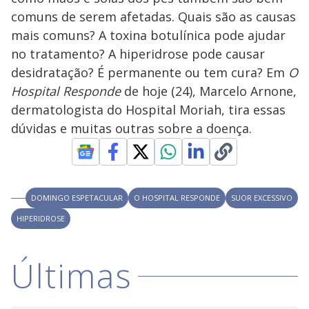
V
o
comuns de serem afetadas. Quais são as causas
i
mais comuns? A toxina botulínica pode ajudar
no tratamento? A hiperidrose pode causar
desidratação? É permanente ou tem cura? Em
d
O
Hospital Responde
de hoje (24), Marcelo Arnone,
dermatologista do Hospital Moriah, tira essas
e
dúvidas e muitas outras sobre a doença.
o
DOMINGO ESPETACULAR
O HOSPITAL RESPONDE
SUOR EXCESSIVO
HIPERIDROSE
Últimas