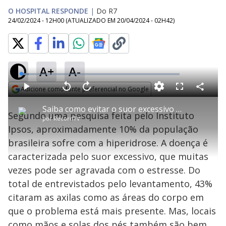
O HOSPITAL RESPONDE
|
Do R7
24/02/2024 - 12H00
(ATUALIZADO EM
20/04/2024 - 02H42
)
A+
A-
L
o
a
Adicione como fonte preferencial no Google
d
C
P
V
A
P
F
e
o
l
o
v
u
Opens in new window
d
m
a
l
a
l
:
Saiba como evitar o suor excessivo no verão | O Hospital Responde
p
y
t
n
l
4
Segundo uma pesquisa feita pelo Instituto
a
a
ç
s
.
por
RecordTV
r
r
a
c
6
t
1
r
l
r
5
Ipsos, aproximadamente 10% da população
i
0
1
e
%
l
s
0
e
h
brasileira sofre com a hiperidrose. A doença é
e
s
n
a
g
e
r
u
g
caracterizada pelo suor excessivo, que muitas
n
u
a
d
n
o
d
vezes pode ser agravada com o estresse. Do
s
o
s
total de entrevistados pelo levantamento, 43%
y
citaram as axilas como as áreas do corpo em
que o problema está mais presente. Mas, locais
M
u
d
como mãos e solas dos pés também são bem