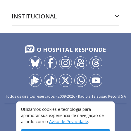
INSTITUCIONAL
O HOSPITAL RESPONDE
Todos os direitos reservados - 2009-
2026
- Rádio e Televisão Record S.A
Utilizamos cookies e tecnologia para
CARREIRA
FALE CONOSCO
PRIVACIDADE
aprimorar sua experiência de navegação de
TERMOS E CONDIÇÕES DE USO
acordo com o
Aviso de Privacidade
.