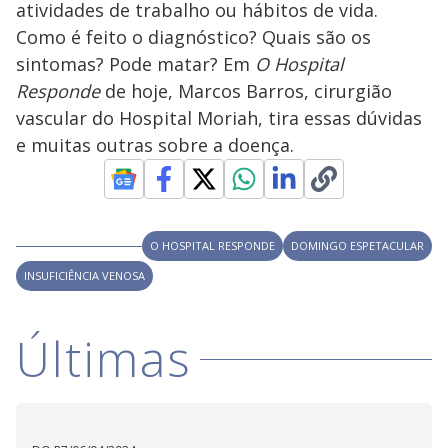
atividades de trabalho ou hábitos de vida.
M
V
u
d
Como é feito o diagnóstico? Quais são os
o
sintomas? Pode matar? Em
O Hospital
i
Responde
de hoje, Marcos Barros, cirurgião
vascular do Hospital Moriah, tira essas dúvidas
e muitas outras sobre a doença.
d
e
O HOSPITAL RESPONDE
DOMINGO ESPETACULAR
o
INSUFICIÊNCIA VENOSA
Últimas