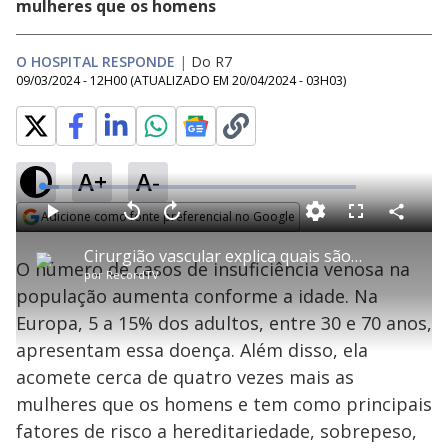
mulheres que os homens
O HOSPITAL RESPONDE
|
Do R7
09/03/2024 - 12H00
(ATUALIZADO EM
20/04/2024 - 03H03
)
A+
A-
L
o
a
Adicione como fonte preferencial no Google
d
C
P
V
A
P
F
e
o
l
o
v
u
Opens in new window
d
m
a
l
a
l
:
Cirurgião vascular explica quais são as causas da insuficiência venosa | O Hospital Responde
p
y
t
n
l
5
O número de casos de insuficiência venosa na
a
a
ç
s
.
por
RecordTV
r
r
a
c
4
t
1
r
l
r
7
população aumenta conforme a idade. Na
i
0
1
e
%
l
s
0
e
h
Europa, 5 a 15% dos adultos, entre 30 e 70 anos,
e
s
n
a
g
e
r
u
g
apresentam essa doença. Além disso, ela
n
u
a
d
n
o
d
acomete cerca de quatro vezes mais as
s
o
s
mulheres que os homens e tem como principais
y
fatores de risco a hereditariedade, sobrepeso,