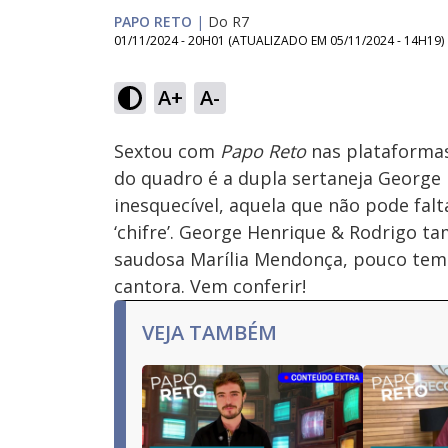
PAPO RETO
|
Do R7
01/11/2024 - 20H01
(ATUALIZADO EM
05/11/2024 - 14H19
)
Loaded
:
23.00%
A+
A-
Ativar
Som
Sextou com
Papo Reto
nas plataformas
do quadro é a dupla sertaneja George 
inesquecível, aquela que não pode fal
‘chifre’. George Henrique & Rodrigo
saudosa Marília Mendonça, pouco tempo
cantora. Vem conferir!
VEJA TAMBÉM