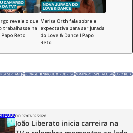
rgo revela o que
Marisa Orth fala sobre a
ão trabalhasse na
expectativa para ser jurada
| Papo Reto
do Love & Dance l Papo
Reto
PLA SERTANEJA
GEORGE HENRIQUE & RODRIGO
DOMINGO ESPETACULAR
PAPO RETO
DO R7
/
03/02/2026
João Liberato inicia carreira na
TV e relembra momentos ao lado