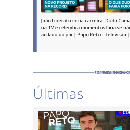
João Liberato inicia carreira
Dudu Cama
na TV e relembra momentos
faria se n
ao lado do pai | Papo Reto
televisão 
MARÍLIA MENDONÇA
DU
Últimas