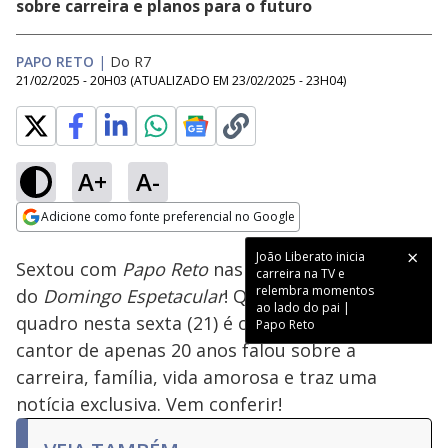
sobre carreira e planos para o futuro
PAPO RETO
|
Do R7
21/02/2025 - 20H03
(ATUALIZADO EM
23/02/2025 - 23H04
)
A+
A-
Loaded
:
23.16%
Adicione como fonte preferencial no Google
Subtitles
Ativar
Som
Opens in new window
João Liberato inicia
Sextou com
Papo Reto
nas plataformas digitais
carreira na TV e
relembra momentos
do
Domingo Espetacular
! Quem participa do
ao lado do pai |
quadro nesta sexta (21) é o Léo Foguete. O
Papo Reto
cantor de apenas 20 anos falou sobre a
carreira, família, vida amorosa e traz uma
notícia exclusiva. Vem conferir!