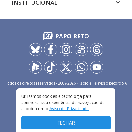
INSTITUCIONAL
PAPO RETO
Todos os direitos reservados - 2009-
2026
- Rádio e Televisão Record S.A
Utilizamos cookies e tecnologia para
CARREIRA
FALE CONOSCO
PRIVACIDADE
aprimorar sua experiência de navegação de
TERMOS E CONDIÇÕES DE USO
acordo com o
Aviso de Privacidade
.
FECHAR