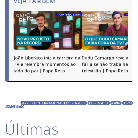
VEJA TAMBÉM
João Liberato inicia carreira na
Dudu Camargo revela o q
TV e relembra momentos ao
faria se não trabalhasse 
lado do pai | Papo Reto
televisão | Papo Reto
CARREIRA INTERNACIONAL LÉO FOGUETE
LÉO FOGUETE
FORRÓ
TURNÊ
PAPO RETO
Últimas