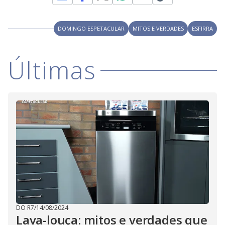
M
V
u
d
o
DOMINGO ESPETACULAR
MITOS E VERDADES
ESFIRRA
i
Últimas
d
e
o
DO R7
/
14/08/2024
Lava-louça: mitos e verdades que