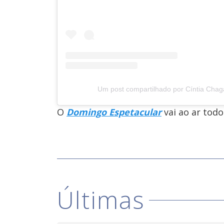
Um post compartilhado por Cíntia Cha
O
Domingo Espetacular
vai ao ar tod
Últimas