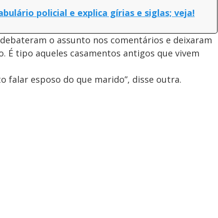
lário policial e explica gírias e siglas; veja!
 debateram o assunto nos comentários e deixaram
so. É tipo aqueles casamentos antigos que vivem
o falar esposo do que marido”, disse outra.