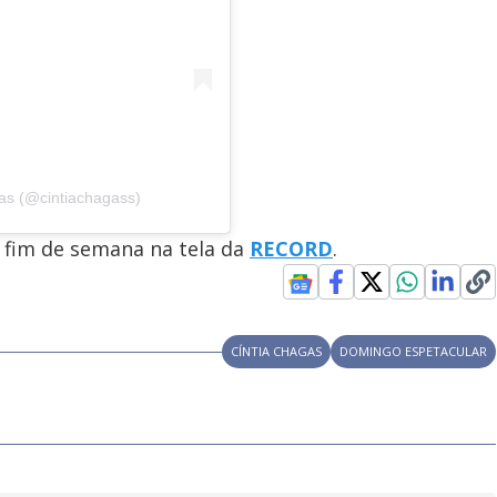
gas (@cintiachagass)
o fim de semana na tela da
RECORD
.
CÍNTIA CHAGAS
DOMINGO ESPETACULAR