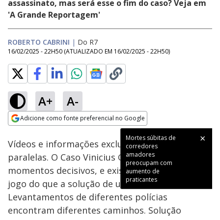
assassinato, mas será esse o fim do caso? Veja em
'A Grande Reportagem'
ROBERTO CABRINI
|
Do R7
16/02/2025 - 22H50
(ATUALIZADO EM
16/02/2025 - 22H50
)
A+
A-
Loaded
:
6.98%
Adicione como fonte preferencial no Google
Ativar
Som
Opens in new window
Mortes súbitas de
Vídeos e informações exclusivas. Investigações
corredores
amadores
paralelas. O Caso Vinicius Gritzbach vive
preocupam com
momentos decisivos, e existe muito mais em
aumento de
praticantes
jogo do que a solução de um caso emblemático.
Levantamentos de diferentes polícias
encontram diferentes caminhos. Solução