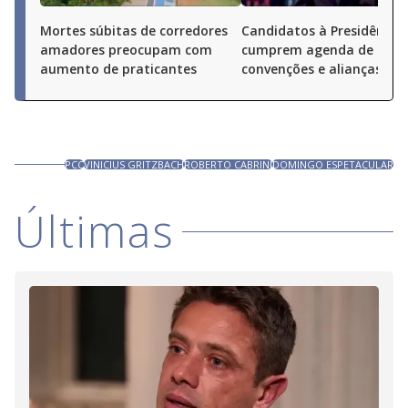
Mortes súbitas de corredores
Candidatos à Presidência
amadores preocupam com
cumprem agenda de
aumento de praticantes
convenções e alianças pel
PCC
VINICIUS GRITZBACH
ROBERTO CABRINI
DOMINGO ESPETACULAR
Últimas