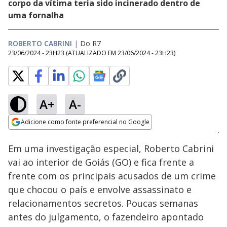
corpo da vítima teria sido incinerado dentro de
uma fornalha
ROBERTO CABRINI
|
Do R7
23/06/2024 - 23H23
(ATUALIZADO EM
23/06/2024 - 23H23
)
A+
A-
Loaded
:
5.72%
Adicione como fonte preferencial no Google
Ativar
Som
Opens in new window
Em uma investigação especial, Roberto Cabrini
vai ao interior de Goiás (GO) e fica frente a
frente com os principais acusados de um crime
que chocou o país e envolve assassinato e
relacionamentos secretos. Poucas semanas
antes do julgamento, o fazendeiro apontado