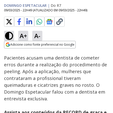
DOMINGO ESPETACULAR
|
Do R7
09/03/2025 - 22H49
(ATUALIZADO EM
09/03/2025 - 22H49
)
A+
A-
Loaded
:
10.26%
Adicione como fonte preferencial no Google
Subtitles
Ativar
Som
Opens in new window
Pacientes acusam uma dentista de cometer
erros durante a realização do procedimento de
peeling. Após a aplicação, mulheres que
contrataram a profissional tiveram
queimaduras e cicatrizes graves no rosto. O
Domingo Espetacular falou com a dentista em
entrevista exclusiva.
Assista aos conteúdos da RECORD de graça e