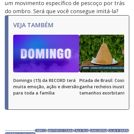
um movimento específico de pescoço por trás
do ombro. Será que você consegue imitá-la?
VEJA TAMBÉM
Domingo (15) da RECORD terá
Pitada de Brasil: Coxinha
muita emoção, ação e diversão
ganha recheios inusitados
para toda a família
tamanhos exorbitantes
CABEÇA
MATHEUS CEARÁ
TALK RUA
DANÇARINA
JULIA K BARNI
DOMINGO RECORD