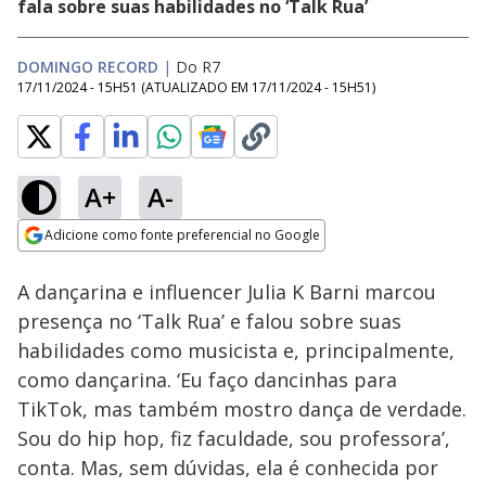
fala sobre suas habilidades no ‘Talk Rua’
DOMINGO RECORD
|
Do R7
17/11/2024 - 15H51
(ATUALIZADO EM
17/11/2024 - 15H51
)
A+
A-
Loaded
:
28.87%
Adicione como fonte preferencial no Google
Ativar
Som
Opens in new window
Domingo (15) da
A dançarina e influencer Julia K Barni marcou
RECORD terá muita
emoção, ação e
presença no ‘Talk Rua’ e falou sobre suas
diversão para toda a
habilidades como musicista e, principalmente,
família
como dançarina. ‘Eu faço dancinhas para
TikTok, mas também mostro dança de verdade.
Sou do hip hop, fiz faculdade, sou professora’,
conta. Mas, sem dúvidas, ela é conhecida por