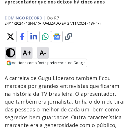
apresentador que nos deixou há cinco anos
DOMINGO RECORD
|
Do R7
24/11/2024 - 13H47
(ATUALIZADO EM
24/11/2024 - 13H47
)
A+
A-
Loaded
:
10.91%
Adicione como fonte preferencial no Google
Ativar
Som
Opens in new window
A carreira de Gugu Liberato também ficou
marcada por grandes entrevistas que ficaram
na história da TV brasileira. O apresentador,
que também era jornalista, tinha o dom de tirar
das pessoas o melhor de cada um, bem como
segredos bem guardados. Outra característica
marcante era a generosidade com o público,