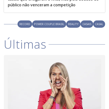
público não venceram a competição
RECORD
POWER COUPLE BRASIL
REALITY
CASAIS
CASAL
Últimas