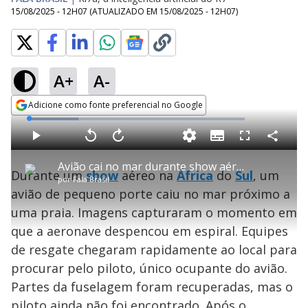
15/08/2025 - 12H07
(ATUALIZADO EM
15/08/2025 - 12H07
)
A+
A-
Adicione como fonte preferencial no Google
Opens in new window
L
o
a
S
d
u
C
P
V
A
P
F
e
b
o
l
o
v
u
d
t
m
a
l
a
l
:
Avião cai no mar durante show aéreo na África do Sul
i
p
y
t
n
l
2
Durante um
show
aéreo na
África
do
Sul
, um
t
a
a
ç
s
2
por
Fala Brasil
l
r
r
a
c
.
e
t
1
r
l
r
8
avião de pequeno porte caiu no mar próximo a
s
i
0
1
e
7
l
s
0
e
%
h
uma praia. Imagens capturaram o momento em
e
s
n
a
g
e
r
u
g
que a aeronave despencou em espiral. Equipes
n
u
a
d
n
o
d
de resgate chegaram rapidamente ao local para
s
o
s
procurar pelo piloto, único ocupante do avião.
y
Partes da fuselagem foram recuperadas, mas o
piloto ainda não foi encontrado. Após o
M