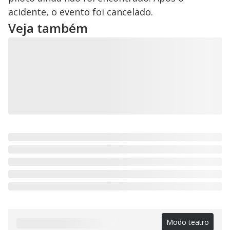
V
u
d
acidente, o evento foi cancelado.
o
Veja também
i
d
e
o
Modo teatro