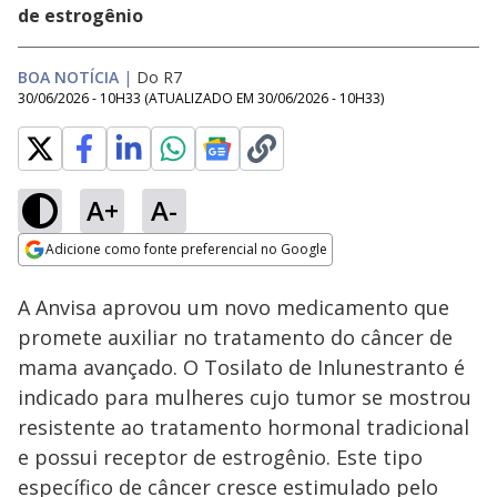
de estrogênio
BOA NOTÍCIA
|
Do R7
30/06/2026 - 10H33
(ATUALIZADO EM
30/06/2026 - 10H33
)
A+
A-
Loaded
:
30.70%
Adicione como fonte preferencial no Google
Subtitles
Ativar
Som
Opens in new window
A Anvisa aprovou um novo medicamento que
promete auxiliar no tratamento do câncer de
mama avançado. O Tosilato de Inlunestranto é
indicado para mulheres cujo tumor se mostrou
resistente ao tratamento hormonal tradicional
e possui receptor de estrogênio. Este tipo
específico de câncer cresce estimulado pelo