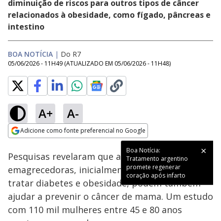
diminuição de riscos para outros tipos de câncer
relacionados à obesidade, como fígado, pâncreas e
intestino
BOA NOTÍCIA
|
Do R7
05/06/2026 - 11H49
(ATUALIZADO EM
05/06/2026 - 11H48
)
A+
A-
Loaded
:
44.73%
Adicione como fonte preferencial no Google
Subtitles
Ativar
Som
Opens in new window
Boa Notícia:
Pesquisas revelaram que as canetas
Tratamento argentino
promete regenerar
emagrecedoras, inicialmente usadas para
coração após infarto
tratar diabetes e obesidade, podem também
ajudar a prevenir o câncer de mama. Um estudo
com 110 mil mulheres entre 45 e 80 anos