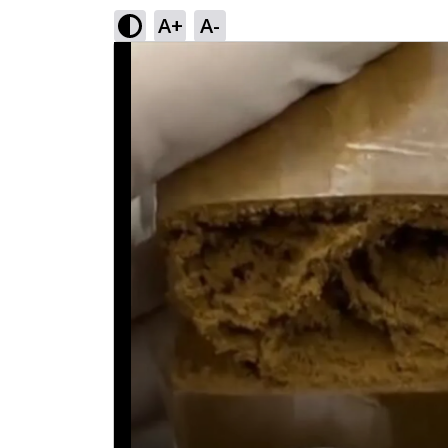
A+
A-