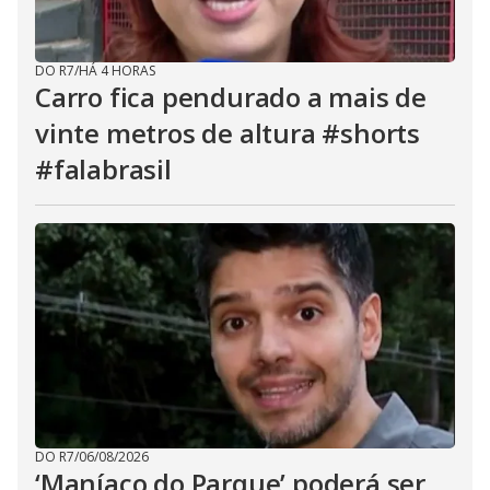
DO R7
/
HÁ 4 HORAS
Carro fica pendurado a mais de
vinte metros de altura #shorts
#falabrasil
DO R7
/
06/08/2026
‘Maníaco do Parque’ poderá ser