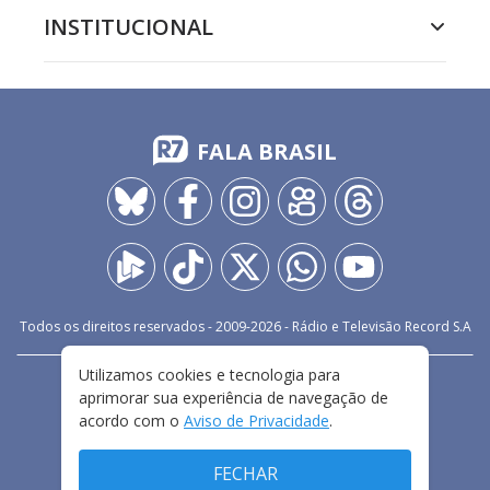
INSTITUCIONAL
FALA BRASIL
Todos os direitos reservados - 2009-
2026
- Rádio e Televisão Record S.A
Utilizamos cookies e tecnologia para
CARREIRA
FALE CONOSCO
PRIVACIDADE
aprimorar sua experiência de navegação de
TERMOS E CONDIÇÕES DE USO
acordo com o
Aviso de Privacidade
.
FECHAR