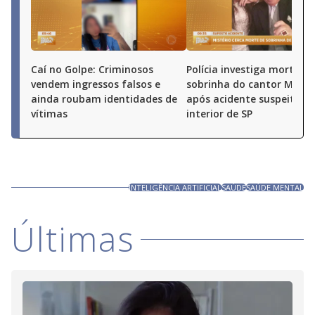
Caí no Golpe: Criminosos
Polícia investiga morte de
vendem ingressos falsos e
sobrinha do cantor Milion
ainda roubam identidades de
após acidente suspeito n
vítimas
interior de SP
INTELIGÊNCIA ARTIFICIAL
SAÚDE
SAÚDE MENTAL
Últimas