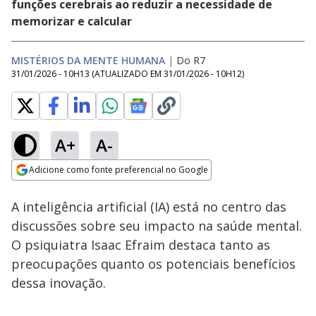
funções cerebrais ao reduzir a necessidade de
memorizar e calcular
MISTÉRIOS DA MENTE HUMANA
|
Do R7
31/01/2026 - 10H13
(ATUALIZADO EM
31/01/2026 - 10H12
)
A+
A-
Loaded
:
34.09%
Adicione como fonte preferencial no Google
Subtitles
Ativar
Som
Opens in new window
Caí no Golpe:
A inteligência artificial (IA) está no centro das
Criminosos vendem
ingressos falsos e
discussões sobre seu impacto na saúde mental.
ainda roubam
O psiquiatra Isaac Efraim destaca tanto as
identidades de
vítimas
preocupações quanto os potenciais benefícios
dessa inovação.