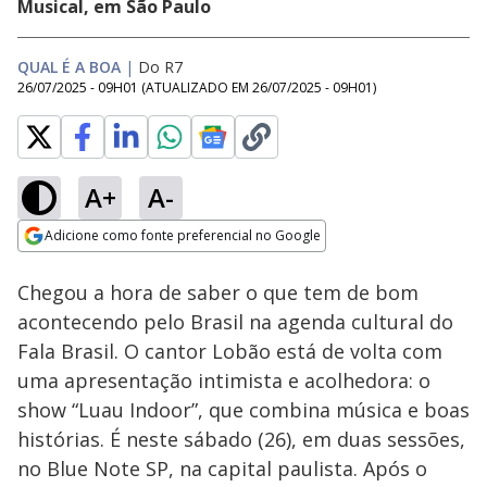
Musical, em São Paulo
QUAL É A BOA
|
Do R7
26/07/2025 - 09H01
(ATUALIZADO EM
26/07/2025 - 09H01
)
A+
A-
Loaded
:
43.95%
Adicione como fonte preferencial no Google
Ativar
Som
Opens in new window
Mulher é internada
Chegou a hora de saber o que tem de bom
após usar caneta
emagrecedora sem
acontecendo pelo Brasil na agenda cultural do
prescrição médica
Fala Brasil. O cantor Lobão está de volta com
uma apresentação intimista e acolhedora: o
show “Luau Indoor”, que combina música e boas
histórias. É neste sábado (26), em duas sessões,
no Blue Note SP, na capital paulista. Após o