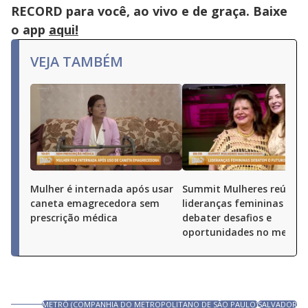
RECORD para você, ao vivo e de graça. Baixe
o app
aqui!
VEJA TAMBÉM
Mulher é internada após usar
Summit Mulheres reúne
caneta emagrecedora sem
lideranças femininas par
prescrição médica
debater desafios e
oportunidades no merca
METRÔ (COMPANHIA DO METROPOLITANO DE SÃO PAULO)
SALVADOR