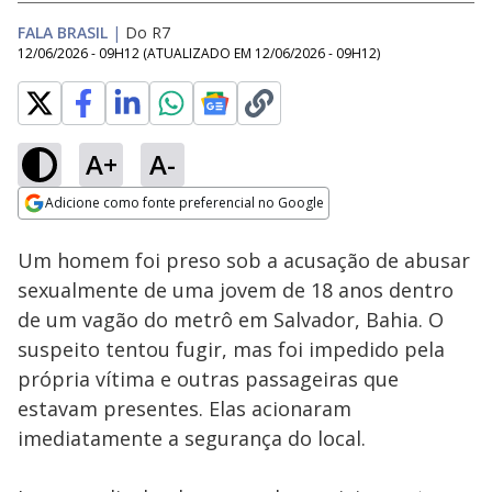
FALA BRASIL
|
Do R7
12/06/2026 - 09H12
(ATUALIZADO EM
12/06/2026 - 09H12
)
A+
A-
Loaded
:
100.00%
Adicione como fonte preferencial no Google
Subtitles
Ativar
Som
Opens in new window
Um homem foi preso sob a acusação de abusar
sexualmente de uma jovem de 18 anos dentro
de um vagão do metrô em Salvador, Bahia. O
suspeito tentou fugir, mas foi impedido pela
própria vítima e outras passageiras que
estavam presentes. Elas acionaram
imediatamente a segurança do local.