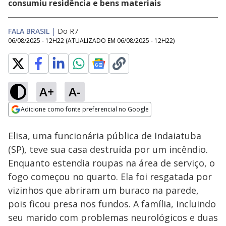
consumiu residência e bens materiais
FALA BRASIL
|
Do R7
06/08/2025 - 12H22
(ATUALIZADO EM
06/08/2025 - 12H22
)
A+
A-
Loaded
:
24.48%
Adicione como fonte preferencial no Google
Subtitles
Ativar
Som
Opens in new window
Elisa, uma funcionária pública de Indaiatuba
(SP), teve sua casa destruída por um incêndio.
Enquanto estendia roupas na área de serviço, o
fogo começou no quarto. Ela foi resgatada por
vizinhos que abriram um buraco na parede,
pois ficou presa nos fundos. A família, incluindo
seu marido com problemas neurológicos e duas