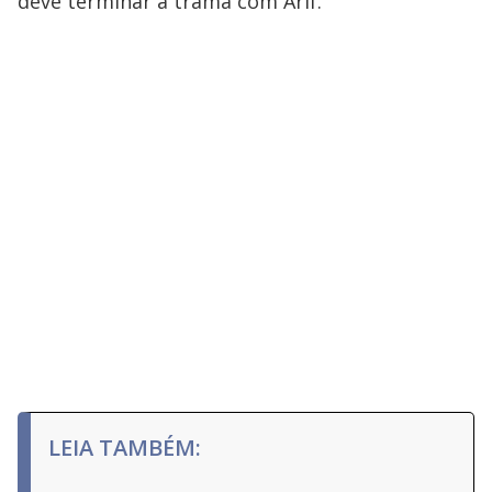
deve terminar a trama com Arif.
LEIA TAMBÉM: