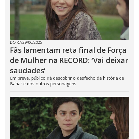
DO R7
/
29/06/2025
Fãs lamentam reta final de Força
de Mulher na RECORD: ‘Vai deixar
saudades’
Em breve, público irá descobrir o desfecho da história de
Bahar e dos outros personagens