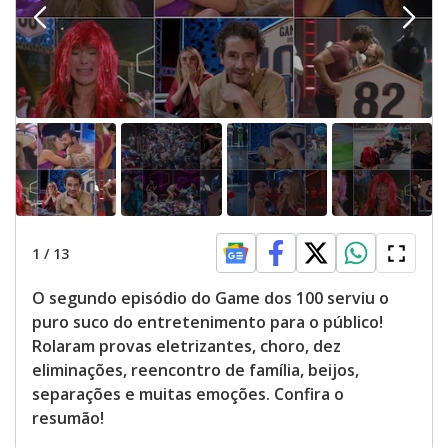
p
r
e
s
s
i
n
g
t
h
e
E
s
c
a
p
e
k
1
/
13
e
y
o
O segundo episódio do Game dos 100 serviu o
r
a
puro suco do entretenimento para o público!
c
t
Rolaram provas eletrizantes, choro, dez
i
eliminações, reencontro de família, beijos,
v
a
separações e muitas emoções. Confira o
t
i
resumão!
n
g