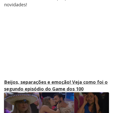
d
novidades!
a
l
w
i
n
d
o
w
.
T
h
i
s
m
o
d
a
l
c
a
n
b
Beijos, separações e emoção! Veja como foi o
e
c
segundo episódio do Game dos 100
l
o
s
e
d
b
y