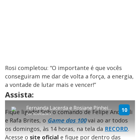
Rosi completou: “O importante é que vocês
conseguiram me dar de volta a força, a energia,
a vontade de lutar mais e vencer!”
explore
Assista:
T
Fernanda Lacerda e Rosiane Pinheiro se enfrentam na busca por bicho de pelúcia
h
10
Fique ligado! Sob o comando de Felipe Andreoli
i
Conteúdo bloqueado
por
Novidades
s
e Rafa Brites, o
Game dos 100
vai ao ar todos
i
Lamentamos, mas o vídeo que está tentando assisitr é de exibição
s
exclusiva em território brasileiro :-(
os domingos, às 14 horas, na tela da
RECORD
.
a
m
Acesse o
site oficial
e fique por dentro das
o