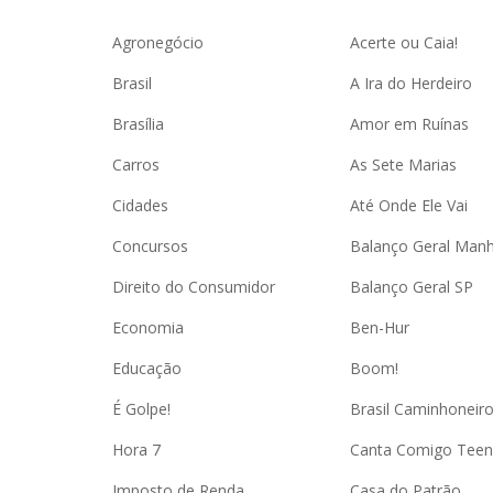
Agronegócio
Acerte ou Caia!
Brasil
A Ira do Herdeiro
Brasília
Amor em Ruínas
Carros
As Sete Marias
Cidades
Até Onde Ele Vai
Concursos
Balanço Geral Man
Direito do Consumidor
Balanço Geral SP
Economia
Ben-Hur
Educação
Boom!
É Golpe!
Brasil Caminhoneir
Hora 7
Canta Comigo Teen
Imposto de Renda
Casa do Patrão