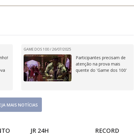
GAME DOS 100 /
26/07/2025
onho!
Participantes precisam de
atenção na prova mais
ova
quente do 'Game dos 100'
EJA MAIS NOTÍCIAS
NTO
JR 24H
RECORD