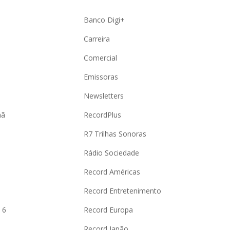
Banco Digi+
Carreira
Comercial
Emissoras
Newsletters
hã
RecordPlus
R7 Trilhas Sonoras
Rádio Sociedade
Record Américas
o
Record Entretenimento
 6
Record Europa
Record Japão