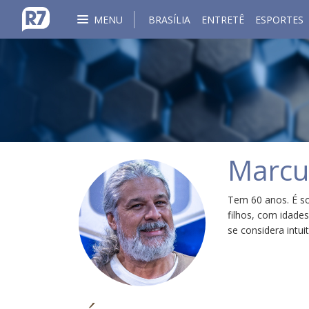
MENU
BRASÍLIA
ENTRETÊ
ESPORTES
Marcus
Tem 60 anos. É soc
filhos, com idades
se considera intui