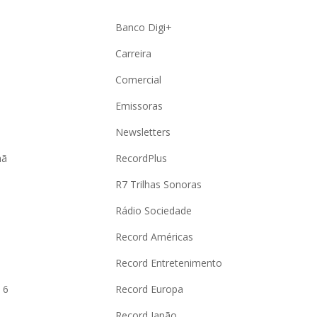
Banco Digi+
Carreira
Comercial
Emissoras
Newsletters
hã
RecordPlus
R7 Trilhas Sonoras
Rádio Sociedade
Record Américas
o
Record Entretenimento
 6
Record Europa
Record Japão