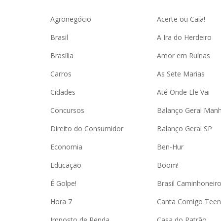
Agronegócio
Acerte ou Caia!
Brasil
A Ira do Herdeiro
Brasília
Amor em Ruínas
Carros
As Sete Marias
Cidades
Até Onde Ele Vai
Concursos
Balanço Geral Man
Direito do Consumidor
Balanço Geral SP
Economia
Ben-Hur
Educação
Boom!
É Golpe!
Brasil Caminhoneir
Hora 7
Canta Comigo Teen
Imposto de Renda
Casa do Patrão