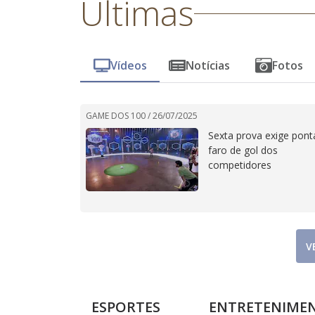
Últimas
Vídeos
Notícias
Fotos
GAME DOS 100 /
26/07/2025
Sexta prova exige ponta
faro de gol dos
competidores
V
ESPORTES
ENTRETENIME