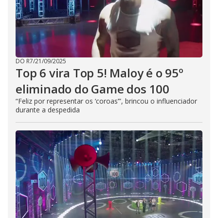
DO R7
/
21/09/2025
Top 6 vira Top 5! Maloy é o 95º
eliminado do Game dos 100
“Feliz por representar os ‘coroas’”, brincou o influenciador
durante a despedida