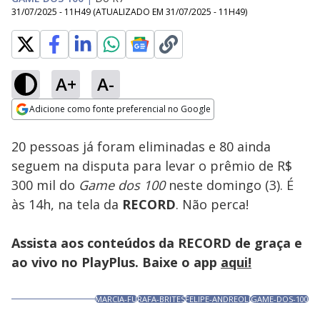
31/07/2025 - 11H49
(ATUALIZADO EM
31/07/2025 - 11H49
)
A+
A-
Loaded
:
100.00%
Adicione como fonte preferencial no Google
Subtitles
Ativar
Som
Opens in new window
20 pessoas já foram eliminadas e 80 ainda
seguem na disputa para levar o prêmio de R$
300 mil do
Game dos 100
neste domingo (3). É
às 14h, na tela da
RECORD
. Não perca!
Assista aos conteúdos da RECORD de graça e
ao vivo no PlayPlus. Baixe o app
aqui!
MARCIA-FU
RAFA-BRITES
FELIPE-ANDREOLI
GAME-DOS-100