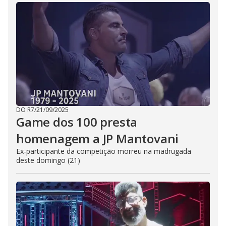
DO R7
/
21/09/2025
Game dos 100 presta
homenagem a JP Mantovani
Ex-participante da competição morreu na madrugada
deste domingo (21)