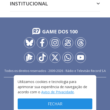
INSTITUCIONAL
GAME DOS 100
Todos os direitos reservados - 2009-
2026
- Rádio e Televisão Record S.A
Utilizamos cookies e tecnologia para
CARREIRA
FALE CONOSCO
PRIVACIDADE
aprimorar sua experiência de navegação de
TERMOS E CONDIÇÕES DE USO
acordo com o
Aviso de Privacidade
.
FECHAR