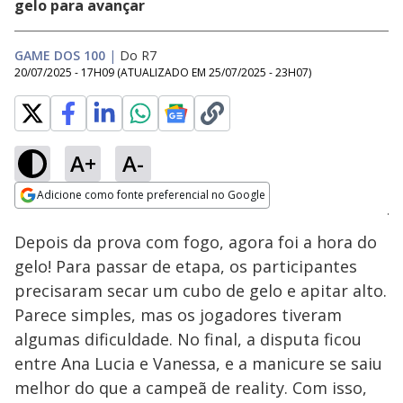
gelo para avançar
GAME DOS 100
|
Do R7
20/07/2025 - 17H09
(ATUALIZADO EM
25/07/2025 - 23H07
)
A+
A-
Loaded
:
7.40%
Adicione como fonte preferencial no Google
Ativar
Som
Opens in new window
Depois da prova com fogo, agora foi a hora do
gelo! Para passar de etapa, os participantes
precisaram secar um cubo de gelo e apitar alto.
Parece simples, mas os jogadores tiveram
algumas dificuldade. No final, a disputa ficou
entre Ana Lucia e Vanessa, e a manicure se saiu
melhor do que a campeã de reality. Com isso,