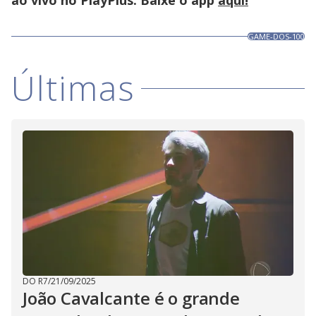
ao vivo no PlayPlus. Baixe o app
aqui!
GAME-DOS-100
Últimas
DO R7
/
21/09/2025
João Cavalcante é o grande