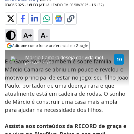
03/08/2025 - 16H33
(ATUALIZADO EM
03/08/2025 - 16H32
)
A+
A-
explore
Adicione como fonte preferencial no Google
This
Opens in new window
Márcio Camara deseja dar vida melhor a filho portador de doença rara
is
10
E o Game do 100 também é sobre família.
a
Conteúdo bloqueado
por
Game dos 100
modal
Márcio Camara se abriu um pouco e revelou o
window.
Lamentamos, mas o vídeo que está tentando assisitr é de exibição
This
exclusiva em território brasileiro :-(
motivo principal de estar no jogo: seu filho João
modal
can
Paulo, portador de uma doença rara e que
be
closed
atualmente está em cadeira de rodas. O sonho
by
pressing
de Márcio é construir uma casa mais ampla
the
Escape
para ajudar na necessidade dos filhos.
key
or
activating
the
Assista aos conteúdos da RECORD de graça e
close
button.