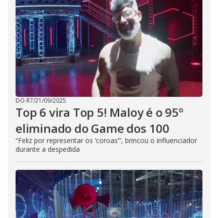
DO R7
/
21/09/2025
Top 6 vira Top 5! Maloy é o 95º
eliminado do Game dos 100
“Feliz por representar os ‘coroas’”, brincou o influenciador
durante a despedida