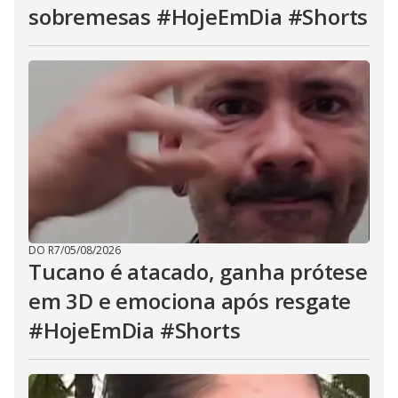
sobremesas #HojeEmDia #Shorts
DO R7
/
05/08/2026
Tucano é atacado, ganha prótese
em 3D e emociona após resgate
#HojeEmDia #Shorts