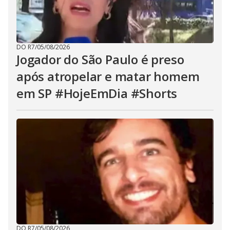
DO R7
/
05/08/2026
Jogador do São Paulo é preso
após atropelar e matar homem
em SP #HojeEmDia #Shorts
DO R7
/
05/08/2026