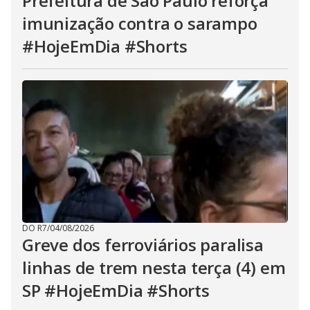
Prefeitura de São Paulo reforça
imunização contra o sarampo
#HojeEmDia #Shorts
DO R7
/
04/08/2026
Greve dos ferroviários paralisa
linhas de trem nesta terça (4) em
SP #HojeEmDia #Shorts