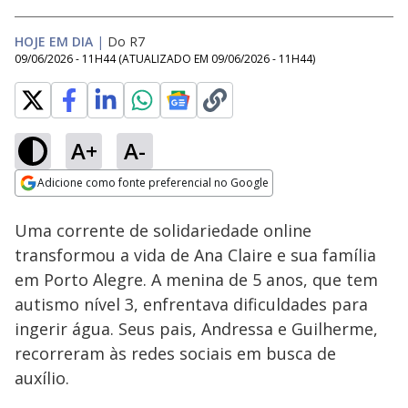
HOJE EM DIA
|
Do R7
09/06/2026 - 11H44
(ATUALIZADO EM
09/06/2026 - 11H44
)
A+
A-
Loaded
:
22.62%
Adicione como fonte preferencial no Google
Subtitles
Ativar
Som
Opens in new window
Uma corrente de solidariedade online
transformou a vida de Ana Claire e sua família
em Porto Alegre. A menina de 5 anos, que tem
autismo nível 3, enfrentava dificuldades para
ingerir água. Seus pais, Andressa e Guilherme,
recorreram às redes sociais em busca de
auxílio.