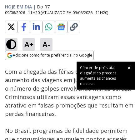
HOJE EM DIA
|
Do R7
09/06/2026 - 11H20
(ATUALIZADO EM
09/06/2026 - 11H20
)
A+
A-
Loaded
:
7.63%
Adicione como fonte preferencial no Google
Subtitles
Ativar
Som
Opens in new window
Câncer de próstata:
Com a chegada das férias de inverno e o
diagnóstico precoce
aumenta as chances
aumento das viagens em julho, cresce também
de cura
o número de golpes envolvendo milhas aéreas.
Criminosos utilizam essas vantagens como
atrativo em falsas promoções que resultam em
perdas financeiras.
No Brasil, programas de fidelidade permitem
que consumidores acumulem pontos através