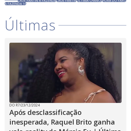
CAUE FANTIN A FAZENDA
CAUE FANTIN
ULTIMA CHANCE
HORA DO FARO
A FAZENDA 16
Últimas
DO R7
/
23/12/2024
Após desclassificação
inesperada, Raquel Brito ganha