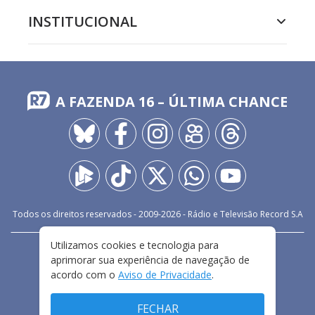
INSTITUCIONAL
A FAZENDA 16 – ÚLTIMA CHANCE
Todos os direitos reservados - 2009-
2026
- Rádio e Televisão Record S.A
Utilizamos cookies e tecnologia para
CARREIRA
FALE CONOSCO
PRIVACIDADE
aprimorar sua experiência de navegação de
TERMOS E CONDIÇÕES DE USO
acordo com o
Aviso de Privacidade
.
FECHAR