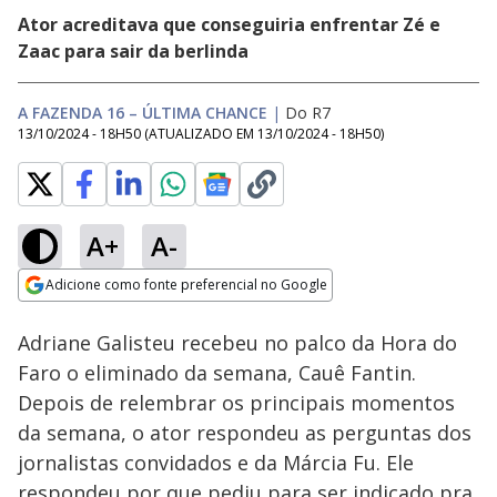
Ator acreditava que conseguiria enfrentar Zé e
Zaac para sair da berlinda
A FAZENDA 16 – ÚLTIMA CHANCE
|
Do R7
13/10/2024 - 18H50
(ATUALIZADO EM
13/10/2024 - 18H50
)
A+
A-
Loaded
:
5.88%
Adicione como fonte preferencial no Google
Subtitles
Ativar
Som
Opens in new window
Adriane Galisteu recebeu no palco da Hora do
Faro o eliminado da semana, Cauê Fantin.
Depois de relembrar os principais momentos
da semana, o ator respondeu as perguntas dos
jornalistas convidados e da Márcia Fu. Ele
respondeu por que pediu para ser indicado pra