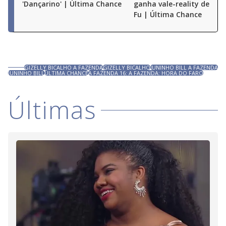
'Dançarino' | Última Chance
ganha vale-reality de Már
Fu | Última Chance
GIZELLY BICALHO A FAZENDA
GIZELLY BICALHO
JUNINHO BILL A FAZENDA
JUNINHO BILL
ÚLTIMA CHANCE
A FAZENDA 16: A FAZENDA: HORA DO FARO
Últimas