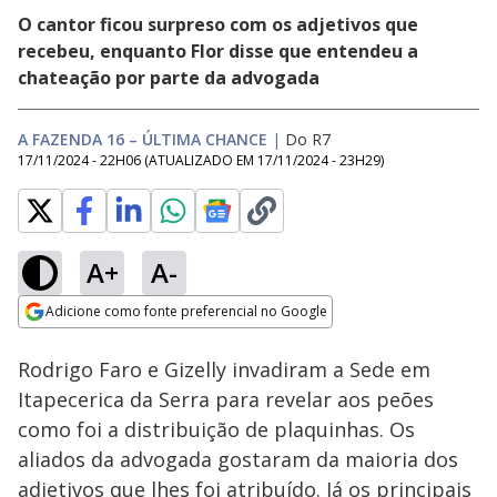
O cantor ficou surpreso com os adjetivos que
recebeu, enquanto Flor disse que entendeu a
chateação por parte da advogada
A FAZENDA 16 – ÚLTIMA CHANCE
|
Do R7
17/11/2024 - 22H06
(ATUALIZADO EM
17/11/2024 - 23H29
)
A+
A-
Loaded
:
12.49%
Adicione como fonte preferencial no Google
Ativar
Som
Opens in new window
Rodrigo Faro e Gizelly invadiram a Sede em
Itapecerica da Serra para revelar aos peões
como foi a distribuição de plaquinhas. Os
aliados da advogada gostaram da maioria dos
adjetivos que lhes foi atribuído. Já os principais