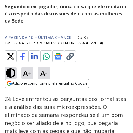
Segundo o ex-jogador, única coisa que ele mudaria
é a respeito das discussões dele com as mulheres
da Sede
A FAZENDA 16 – ÚLTIMA CHANCE
|
Do R7
10/11/2024 - 21H59
(ATUALIZADO EM
10/11/2024 - 22H34
)
A+
A-
Loaded
:
13.69%
Adicione como fonte preferencial no Google
Subtitles
Ativar
Som
Opens in new window
Dança, gatinho:
Zé Love enfrentou as perguntas dos jornalistas
Juninho vence o
Galinho de Ouro na
e a análise das suas microexpressões. O
categoria 'Dançarino'
eliminado da semana respondeu se é um bom
| Última Chance
negócio ser aliado dele no jogo, que pegaria
mais leve com as peoas e que não mudaria