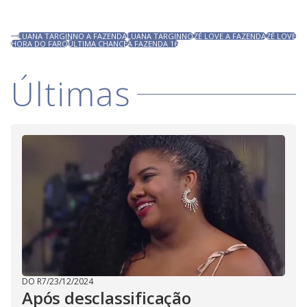
LUANA TARGINNO A FAZENDA
LUANA TARGINNO
ZÉ LOVE A FAZENDA
ZÉ LOVE
HORA DO FARO
ÚLTIMA CHANCE
A FAZENDA 16
Últimas
DO R7
/
23/12/2024
Após desclassificação