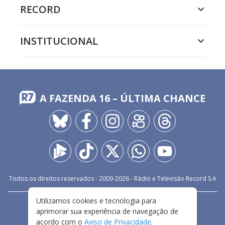
RECORD
INSTITUCIONAL
A FAZENDA 16 – ÚLTIMA CHANCE
Todos os direitos reservados - 2009-
2026
- Rádio e Televisão Record S.A
Utilizamos cookies e tecnologia para
CARREIRA
FALE CONOSCO
PRIVACIDADE
aprimorar sua experiência de navegação de
TERMOS E CONDIÇÕES DE USO
acordo com o
Aviso de Privacidade
.