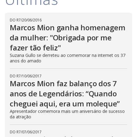
i
DO R7
/
20/06/2016
d
Marcos Mion ganha homenagem
da mulher: "Obrigada por me
e
fazer tão feliz"
Suzana Gullo se derreteu ao comemorar na internet os 37
anos do amado
o
DO R7
/
10/06/2017
Marcos Mion faz balanço dos 7
anos de Legendários: “Quando
cheguei aqui, era um moleque”
Apresentador comemora mais um aniversário de sucesso
da atração
DO R7
/
07/06/2017